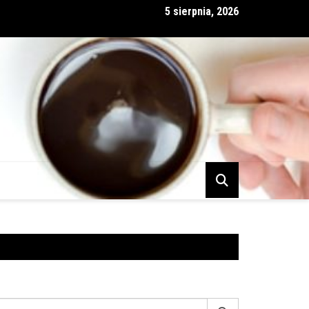
5 sierpnia, 2026
 i partnerstwo nie zawsze idą w parze
earch