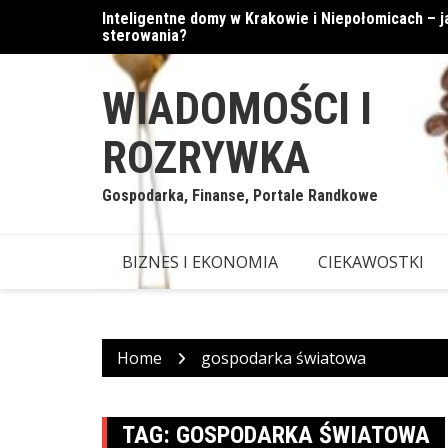
Skip
Inteligentne domy w Krakowie i Niepołomicach –
Cyfrowe podejście do walut
to
sterowania?
content
WIADOMOŚCI I
ROZRYWKA
Gospodarka, Finanse, Portale Randkowe
BIZNES I EKONOMIA
CIEKAWOSTKI
Home
gospodarka światowa
TAG:
GOSPODARKA ŚWIATOWA