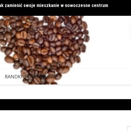
 jak zamienić swoje mieszkanie w nowoczesne centrum
Miłość
RANDKI INTERNETOWE
S