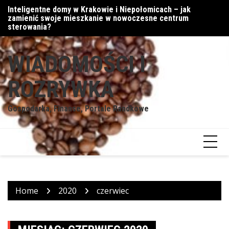
Skip
Inteligentne domy w Krakowie i Niepołomicach – jak
Cy
to
zamienić swoje mieszkanie w nowoczesne centrum
content
sterowania?
WIADOMOŚCI I
ROZRYWKA
Gospodarka, Finanse, Portale Randkowe
Home
2020
czerwiec