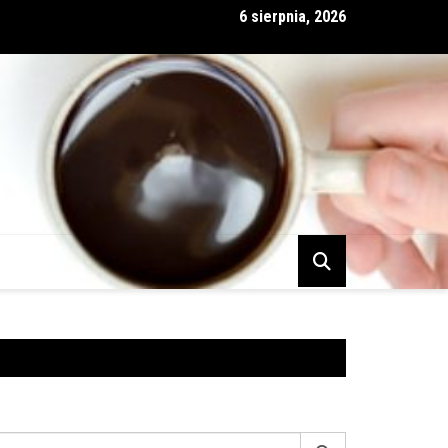
6 sierpnia, 2026
 i partnerstwo nie zawsze idą w parze
earch