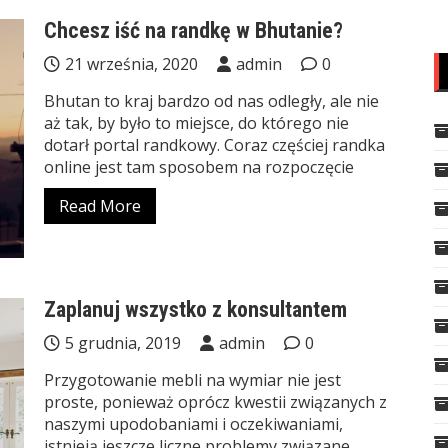
Chcesz iść na randkę w Bhutanie?
21 września, 2020
admin
0
Bhutan to kraj bardzo od nas odległy, ale nie
aż tak, by było to miejsce, do którego nie
dotarł portal randkowy. Coraz częściej randka
online jest tam sposobem na rozpoczęcie
Read More
Zaplanuj wszystko z konsultantem
5 grudnia, 2019
admin
0
Przygotowanie mebli na wymiar nie jest
proste, ponieważ oprócz kwestii związanych z
naszymi upodobaniami i oczekiwaniami,
istnieją jeszcze liczne problemy związane