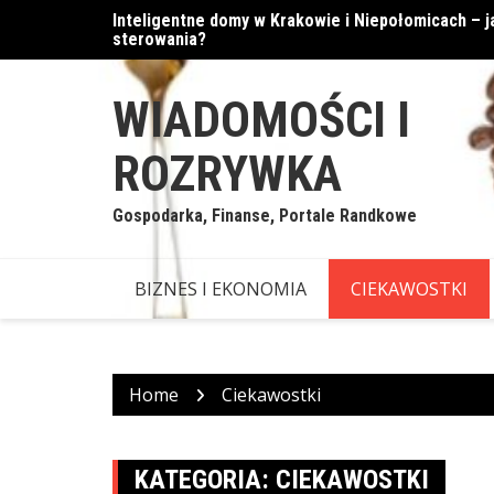
Skip
Inteligentne domy w Krakowie i Niepołomicach –
Cyfrowe podejście do walut
to
sterowania?
content
WIADOMOŚCI I
ROZRYWKA
Gospodarka, Finanse, Portale Randkowe
BIZNES I EKONOMIA
CIEKAWOSTKI
Home
Ciekawostki
KATEGORIA:
CIEKAWOSTKI