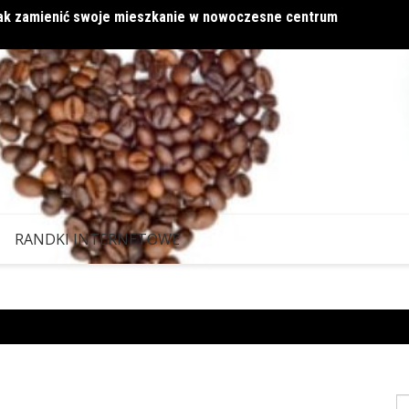
 jak zamienić swoje mieszkanie w nowoczesne centrum
Miłość
RANDKI INTERNETOWE
S