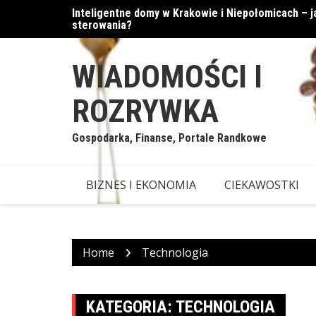
Skip
Inteligentne domy w Krakowie i Niepołomicach –
Cyfrowe podejście do walut
to
sterowania?
content
WIADOMOŚCI I
ROZRYWKA
Gospodarka, Finanse, Portale Randkowe
BIZNES I EKONOMIA
CIEKAWOSTKI
Home
Technologia
KATEGORIA:
TECHNOLOGIA