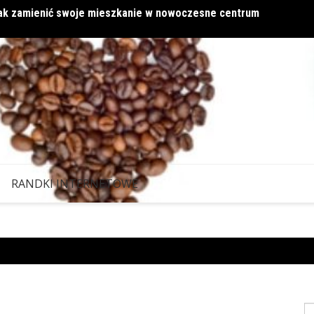
 jak zamienić swoje mieszkanie w nowoczesne centrum
Miłość
RANDKI INTERNETOWE
S