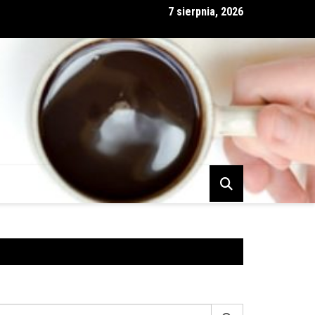
7 sierpnia, 2026
 i partnerstwo nie zawsze idą w parze
earch