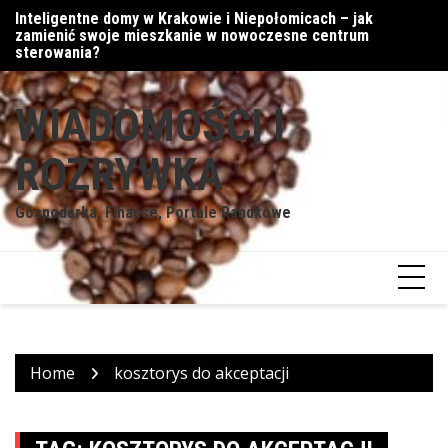
Skip
Inteligentne domy w Krakowie i Niepołomicach – jak
Cyfrowe podejście do walut
Mi
to
zamienić swoje mieszkanie w nowoczesne centrum
content
sterowania?
WIADOMOŚCI I
ROZRYWKA
Gospodarka, Finanse, Portale Randkowe
Home
kosztorys do akceptacji