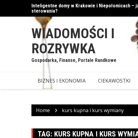
Skip
Inteligentne domy w Krakowie i Niepołomicach –
Cyfrowe podejście do walut
to
sterowania?
content
WIADOMOŚCI I
ROZRYWKA
Gospodarka, Finanse, Portale Randkowe
BIZNES I EKONOMIA
CIEKAWOSTKI
Home
kurs kupna i kurs wymiany
TAG:
KURS KUPNA I KURS WYMI