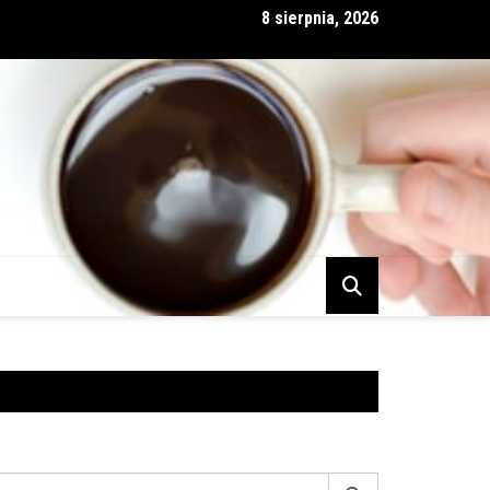
8 sierpnia, 2026
 i partnerstwo nie zawsze idą w parze
earch