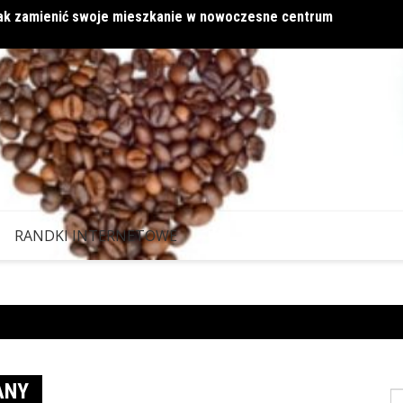
 jak zamienić swoje mieszkanie w nowoczesne centrum
Miłość
RANDKI INTERNETOWE
ANY
S