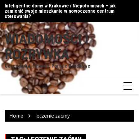
Skip
Inteligentne domy w Krakowie i Niepołomicach – jak
Cyfrowe podejście do walut
Mi
to
zamienić swoje mieszkanie w nowoczesne centrum
content
sterowania?
WIADOMOŚCI I
ROZRYWKA
Gospodarka, Finanse, Portale Randkowe
Home
leczenie zaćmy