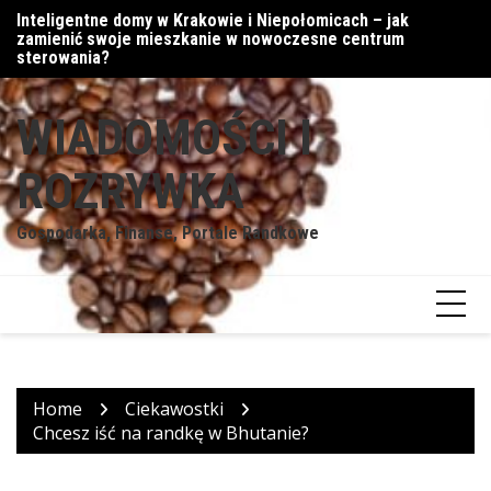
Skip
Inteligentne domy w Krakowie i Niepołomicach – jak
Cyfrowe podejście do walut
Mi
to
zamienić swoje mieszkanie w nowoczesne centrum
content
sterowania?
WIADOMOŚCI I
ROZRYWKA
Gospodarka, Finanse, Portale Randkowe
Home
Ciekawostki
Chcesz iść na randkę w Bhutanie?