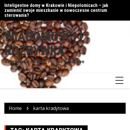
Skip
Inteligentne domy w Krakowie i Niepołomicach – jak
Cy
to
zamienić swoje mieszkanie w nowoczesne centrum
content
sterowania?
WIADOMOŚCI I
ROZRYWKA
Gospodarka, Finanse, Portale Randkowe
Home
karta kradytowa