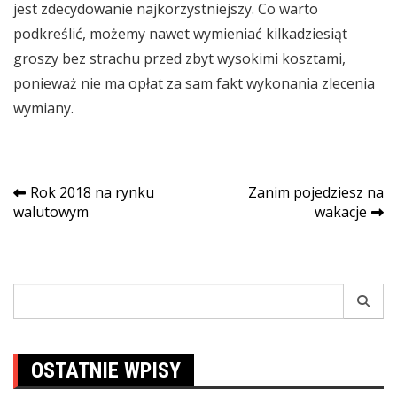
jest zdecydowanie najkorzystniejszy. Co warto
podkreślić, możemy nawet wymieniać kilkadziesiąt
groszy bez strachu przed zbyt wysokimi kosztami,
ponieważ nie ma opłat za sam fakt wykonania zlecenia
wymiany.
Nawigacja
Rok 2018 na rynku
Zanim pojedziesz na
walutowym
wakacje
wpisu
Search
for:
OSTATNIE WPISY