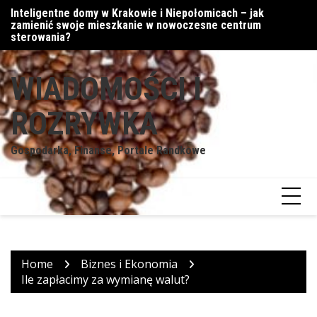
Skip
Inteligentne domy w Krakowie i Niepołomicach – jak
Cyfrowe podejście do walut
Mi
to
zamienić swoje mieszkanie w nowoczesne centrum
content
sterowania?
WIADOMOŚCI I
ROZRYWKA
Gospodarka, Finanse, Portale Randkowe
Home
Biznes i Ekonomia
Ile zapłacimy za wymianę walut?