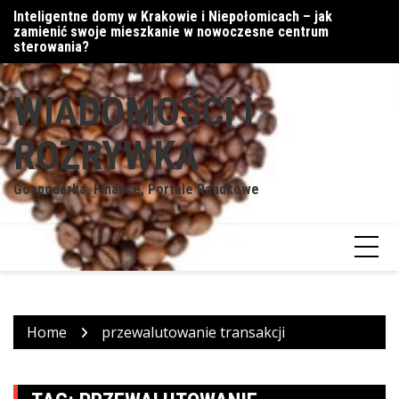
Skip
Inteligentne domy w Krakowie i Niepołomicach – jak
Cy
to
zamienić swoje mieszkanie w nowoczesne centrum
content
sterowania?
WIADOMOŚCI I
ROZRYWKA
Gospodarka, Finanse, Portale Randkowe
Home
przewalutowanie transakcji