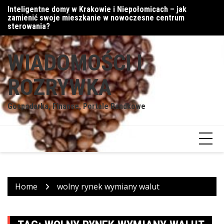
Skip
Inteligentne domy w Krakowie i Niepołomicach – jak
Cy
to
zamienić swoje mieszkanie w nowoczesne centrum
content
sterowania?
WIADOMOŚCI I
ROZRYWKA
Gospodarka, Finanse, Portale Randkowe
Home
wolny rynek wymiany walut